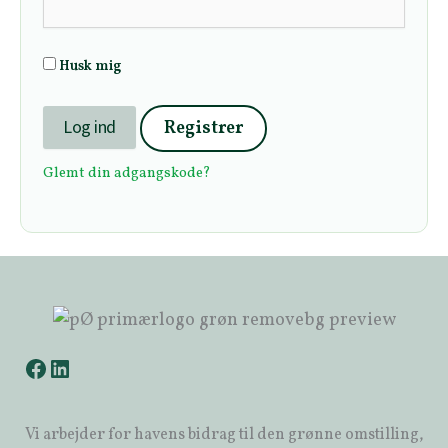
Husk mig
Registrer
Glemt din adgangskode?
Vi arbejder for havens bidrag til den grønne omstilling,