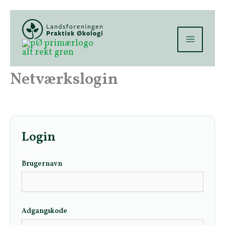
Gå
til
indholdet
Netværkslogin
Login
Brugernavn
Adgangskode