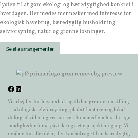
lysten til at gøre økologi og bæredygtighed konkret i
hverdagen. Her mødes mennesker med interesse for
økologisk havebrug, bæredygtig husholdning,
selvforsyning, natur og grønne løsninger.
Se alle arrangementer
Vi arbejder for havens bidrag til den grønne omstilling,
økologisk selvforsyning, plads til naturen og lokal
deling af viden og ressourcer. Som medlem har du rige
muligheder for at påvirke og sætte projekter i gang. Vi
er åbne for alle idéer, der kan bidrage til en bæredygtig